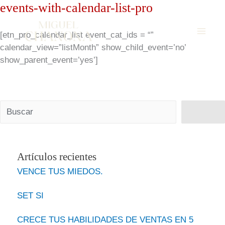
events-with-calendar-list-pro
Ir
al
[etn_pro_calendar_list event_cat_ids = “”
contenido
calendar_view=”listMonth” show_child_event=’no’
show_parent_event=’yes’]
Buscar
Buscar
Artículos recientes
VENCE TUS MIEDOS.
SET SI
CRECE TUS HABILIDADES DE VENTAS EN 5